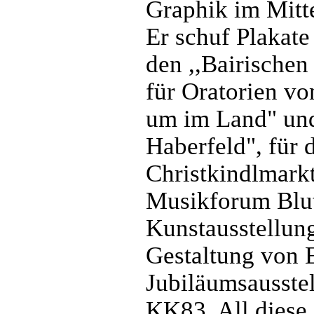
Graphik im Mitte
Er schuf Plakate 
den ,,Bairischen
für Oratorien vo
um im Land" und 
Haberfeld", für 
Christkindlmarkt
Musikforum Blut
Kunstausstellung
Gestaltung von 
Jubiläumsausste
KK83. All diese 